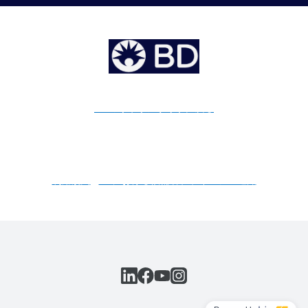
BDのキャリアサイトに戻る
©2026 BD. All rights reserved. BDおよびBDロゴは、Becton,
Dickinson and Companyの商標です。その他すべての商標は、そ
れぞれの所有者に帰属します。
利用規約
|
BDにおける候補者プライバシー通知